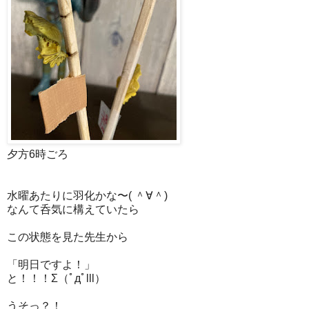
夕方6時ごろ
水曜あたりに羽化かな〜( ＾∀＾)
なんて呑気に構えていたら
この状態を見た先生から
「明日ですよ！」
と！！！Σ（ﾟдﾟlll）
うそっ？！