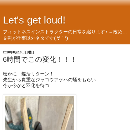
Let's get loud!
フィットネスインストラクターの日常を綴ります♪ ←改め…
９割が仕事以外ネタです(´∀｀*)
2020年8月16日日曜日
6時間でこの変化！！！
密かに 蝶活リターン！
先生から貴重なジャコウアゲハの蛹をもらい
今か今かと羽化を待つ