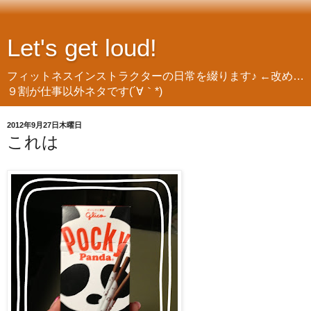
Let's get loud!
フィットネスインストラクターの日常を綴ります♪ ←改め…
９割が仕事以外ネタです(´∀｀*)
2012年9月27日木曜日
これは